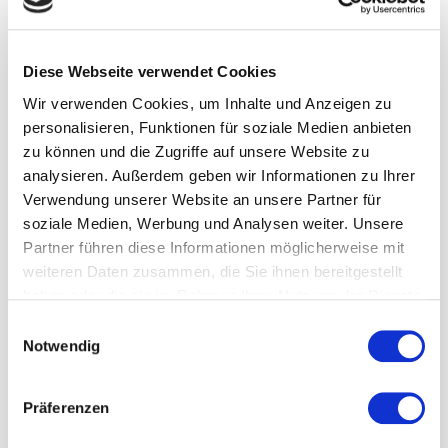
Wenn Sie die Leistungen (außer AVGS) privat
zahlen, hat das für Sie entscheidende Vorteile:
Diese Webseite verwendet Cookies
Keine Wartezeiten:
Sie erhalten in der Regel
Wir verwenden Cookies, um Inhalte und Anzeigen zu
innerhalb weniger Tage Unterstützung –
personalisieren, Funktionen für soziale Medien anbieten
ohne monatelange Wartezeiten auf
zu können und die Zugriffe auf unsere Website zu
Kassenplätze.
analysieren. Außerdem geben wir Informationen zu Ihrer
Absolute Diskrektion:
Es erfolgt keine
Verwendung unserer Website an unsere Partner für
Meldung an Krankenkassen oder
soziale Medien, Werbung und Analysen weiter. Unsere
Versicherungen. Das ist besonders wichtig bei
Partner führen diese Informationen möglicherweise mit
anstehenden Verbeamtungen oder dem
weiteren Daten zusammen, die Sie ihnen bereitgestellt
Wechsel in private Versicherungen.
haben oder die sie im Rahmen Ihrer Nutzung der Dienste
Steuerliche Absetzbarkeit:
Coachings und
gesammelt haben. Sie geben Einwilligung zu unseren
Einwilligungsauswahl
berufliche Beratungen können oft als
Cookies, wenn Sie unsere Webseite weiterhin nutzen.
Notwendig
Werbungskosten oder Sonderausgaben
steuerlich geltend gemacht werden.
Präferenzen
Besonderes Angebot: Walk & Talk im