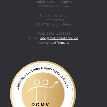
Rudolf-Diesel-Straße 5
88339 Bad Waldsee
Standort Kempten:
Porschestraße
87437 Kempten Allgäu
Mobil: 0151 12388599
E-Mail:
info@meinemediation.de
Zum
Kontaktformular