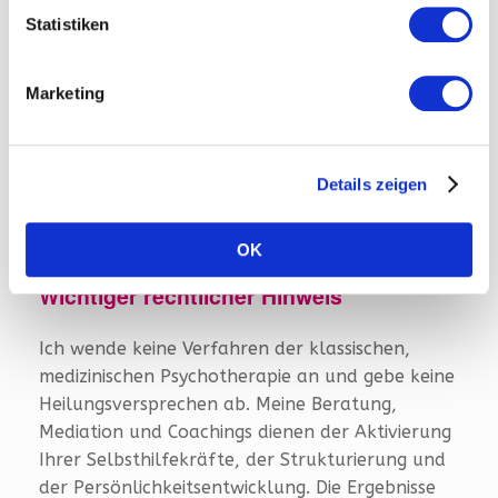
Allgäu
Statistiken
Da ich in der wunderschönen Region Bad
Marketing
Waldsee und dem Allgäu zu Hause bin, biete ich
Ihnen alle Beratungssitzungen gerne auch als
„Walk & Talk“ an. Coaching in Bewegung an der
Details zeigen
frischen Luft hilft oft dabei, Blockaden im Kopf
schneller zu lösen. Sprechen Sie mich im
Erstgespräch einfach darauf an.
OK
Wichtiger rechtlicher Hinweis
Ich wende keine Verfahren der klassischen,
medizinischen Psychotherapie an und gebe keine
Heilungsversprechen ab. Meine Beratung,
Mediation und Coachings dienen der Aktivierung
Ihrer Selbsthilfekräfte, der Strukturierung und
der Persönlichkeitsentwicklung. Die Ergebnisse